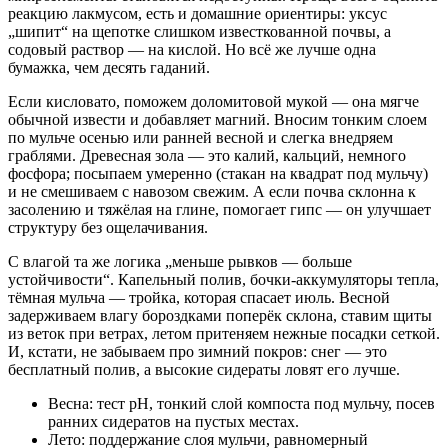
реакцию лакмусом, есть и домашние ориентиры: уксус
„шипит“ на щепотке слишком известкованной почвы, а
содовый раствор — на кислой. Но всё же лучше одна
бумажка, чем десять гаданий.
Если кисловато, поможем доломитовой мукой — она мягче
обычной извести и добавляет магний. Вносим тонким слоем
по мульче осенью или ранней весной и слегка внедряем
граблями. Древесная зола — это калий, кальций, немного
фосфора; посыпаем умеренно (стакан на квадрат под мульчу)
и не смешиваем с навозом свежим. А если почва склонна к
засолению и тяжёлая на глине, помогает гипс — он улучшает
структуру без ощелачивания.
С влагой та же логика „меньше рывков — больше
устойчивости“. Капельный полив, бочки-аккумуляторы тепла,
тёмная мульча — тройка, которая спасает июль. Весной
задерживаем влагу бороздками поперёк склона, ставим щиты
из веток при ветрах, летом притеняем нежные посадки сеткой.
И, кстати, не забываем про зимний покров: снег — это
бесплатный полив, а высокие сидераты ловят его лучше.
Весна: тест pH, тонкий слой компоста под мульчу, посев
ранних сидератов на пустых местах.
Лето: поддержание слоя мульчи, равномерный