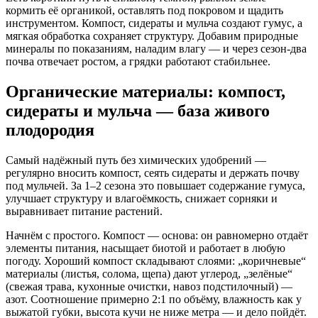
кормить её органикой, оставлять под покровом и щадить
инструментом. Компост, сидераты и мульча создают гумус, а
мягкая обработка сохраняет структуру. Добавим природные
минералы по показаниям, наладим влагу — и через сезон‑два
почва отвечает ростом, а грядки работают стабильнее.
Органические материалы: компост,
сидераты и мульча — база живого
плодородия
Самый надёжный путь без химических удобрений —
регулярно вносить компост, сеять сидераты и держать почву
под мульчей. За 1–2 сезона это повышает содержание гумуса,
улучшает структуру и влагоёмкость, снижает сорняки и
выравнивает питание растений.
Начнём с простого. Компост — основа: он равномерно отдаёт
элементы питания, насыщает биотой и работает в любую
погоду. Хороший компост складывают слоями: „коричневые“
материалы (листья, солома, щепа) дают углерод, „зелёные“
(свежая трава, кухонные очистки, навоз подстилочный) —
азот. Соотношение примерно 2:1 по объёму, влажность как у
выжатой губки, высота кучи не ниже метра — и дело пойдёт.