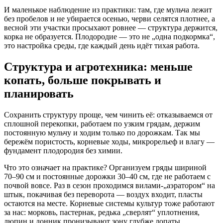
И маленькое наблюдение из практики: там, где мульча лежит
без пробелов и не убирается осенью, черви селятся плотнее, а
весной эти участки просыхают ровнее — структура держится,
корка не образуется. Плодородие — это не „одна подкормка“,
это настройка среды, где каждый день идёт тихая работа.
Структура и агротехника: меньше
копать, больше покрывать и
планировать
Сохранить структуру проще, чем чинить её: отказываемся от
сплошной перекопки, работаем по узким грядам, держим
постоянную мульчу и ходим только по дорожкам. Так мы
бережём пористость, корневые ходы, микрорельеф и влагу —
фундамент плодородия без химии.
Что это означает на практике? Организуем гряды шириной
70–90 см и постоянные дорожки 30–40 см, где не работаем с
почвой вовсе. Раз в сезон проходимся вилами-„аэратором“ на
штык, покачивая без переворота — воздух входит, пласты
остаются на месте. Корневые системы культур тоже работают
за нас: морковь, пастернак, редька „сверлят“ уплотнения,
люпин и донник пронизывают зону глубже лопаты.