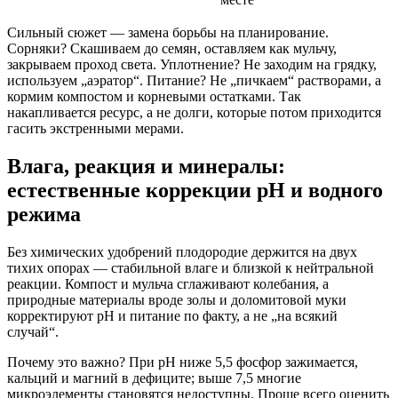
Сильный сюжет — замена борьбы на планирование.
Сорняки? Скашиваем до семян, оставляем как мульчу,
закрываем проход света. Уплотнение? Не заходим на грядку,
используем „аэратор“. Питание? Не „пичкаем“ растворами, а
кормим компостом и корневыми остатками. Так
накапливается ресурс, а не долги, которые потом приходится
гасить экстренными мерами.
Влага, реакция и минералы:
естественные коррекции pH и водного
режима
Без химических удобрений плодородие держится на двух
тихих опорах — стабильной влаге и близкой к нейтральной
реакции. Компост и мульча сглаживают колебания, а
природные материалы вроде золы и доломитовой муки
корректируют pH и питание по факту, а не „на всякий
случай“.
Почему это важно? При pH ниже 5,5 фосфор зажимается,
кальций и магний в дефиците; выше 7,5 многие
микроэлементы становятся недоступны. Проще всего оценить