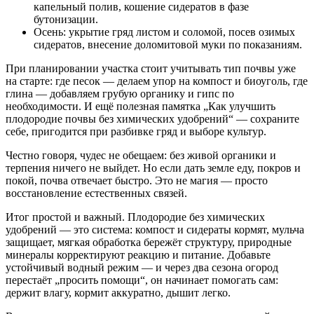
капельный полив, кошение сидератов в фазе
бутонизации.
Осень: укрытие гряд листом и соломой, посев озимых
сидератов, внесение доломитовой муки по показаниям.
При планировании участка стоит учитывать тип почвы уже
на старте: где песок — делаем упор на компост и биоуголь, где
глина — добавляем грубую органику и гипс по
необходимости. И ещё полезная памятка „Как улучшить
плодородие почвы без химических удобрений“ — сохраните
себе, пригодится при разбивке гряд и выборе культур.
Честно говоря, чудес не обещаем: без живой органики и
терпения ничего не выйдет. Но если дать земле еду, покров и
покой, почва отвечает быстро. Это не магия — просто
восстановление естественных связей.
Итог простой и важный. Плодородие без химических
удобрений — это система: компост и сидераты кормят, мульча
защищает, мягкая обработка бережёт структуру, природные
минералы корректируют реакцию и питание. Добавьте
устойчивый водный режим — и через два сезона огород
перестаёт „просить помощи“, он начинает помогать сам:
держит влагу, кормит аккуратно, дышит легко.