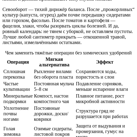
Севооборот — тихий дирижёр баланса. После „прожорливых“
культур (капуста, огурец) даём почве передышку сидератами
или горохом, фасолью. После томатов и картофеля —
фацелия, злаки, чтобы разорвать циклы болезней. И да,
ровный календарь: не тянем с уборкой, не оставляем пустоты.
Лучше любой сантиметр прикрыть — откошенной травой,
листьями, измельчёнными остатками.
Чем заменить тяжёлые операции без химических удобрений
Мягкая
Операция
Эффект
альтернатива
Сплошная
Рыхление вилами
Сохраняются ходы,
перекопка
без оборота пласта
пористость и слои
Частые
Постоянная мульча
Подавление сорняков,
культивации
5–8 см
меньше испарение влаги
Минеральные
Компост, настои
Плавное питание, рост
подкормки
компостного чая
микробной активности
Уплотнение
Постоянные
Структура гряд не
почвы
дорожки, доски/
разрушается при работах
ногами
коврики
Защита от выдувания и
Голая
Озимые сидераты,
промерзания, гумус на
зимовка
листовой покров
месте