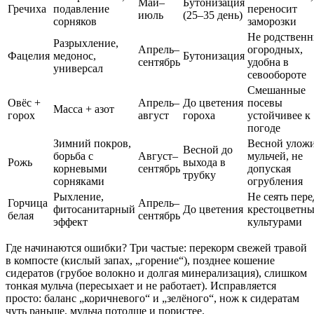
Май–
Бутонизация
Гречиха
подавление
переносит
июль
(25–35 день)
сорняков
заморозки
Не родствен
Разрыхление,
Апрель–
огородных,
Фацелия
медонос,
Бутонизация
сентябрь
удобна в
универсал
севообороте
Смешанные
Овёс +
Апрель–
До цветения
посевы
Масса + азот
горох
август
гороха
устойчивее к
погоде
Зимний покров,
Весной улож
Весной до
борьба с
Август–
мульчей, не
Рожь
выхода в
корневыми
сентябрь
допуская
трубку
сорняками
огрубления
Рыхление,
Не сеять пере
Горчица
Апрель–
фитосанитарный
До цветения
крестоцветн
белая
сентябрь
эффект
культурами
Где начинаются ошибки? Три частые: перекорм свежей травой
в компосте (кислый запах, „горение“), позднее кошение
сидератов (грубое волокно и долгая минерализация), слишком
тонкая мульча (пересыхает и не работает). Исправляется
просто: баланс „коричневого“ и „зелёного“, нож к сидератам
чуть раньше, мульча потолще и пористее.