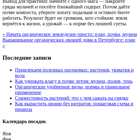
Вывод для практики: начните с одного шага — накройте
гряды мульчей и посейте ближайший сидерат. Потом дайте
почве компоста, уберите лопату подальше и оставьте биоте
работать. Результат будет не громким, зато стойким: земля
вернётся к жизни, а урожай — к норме без лишней суеты.
« Начать органическое земледелие просто: план, почва, мульча
Выращивание органических овощей дома в Петербурге: план
»
Последние записи
Привлекаем полезных насекомых: растения, укрытия и
вода
Как удержать влагу в почве летом: мульча, полив, тень
Органические удобрения: виды, нормы и правильное
применение
Совместимость растений: что с чем сажать на грядке
Как вырастить овощи без нитратов: пошаговая схема и
нюансы
Календарь посадок
Янв
Фев