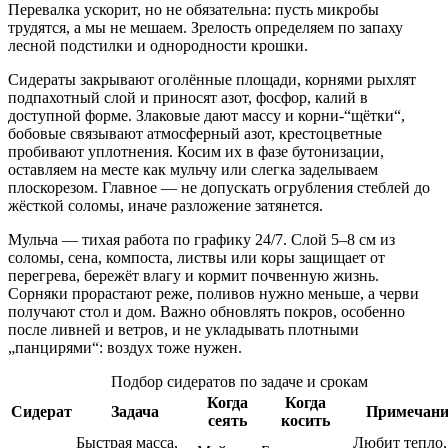
Перевалка ускорит, но не обязательна: пусть микробы
трудятся, а мы не мешаем. Зрелость определяем по запаху
лесной подстилки и однородности крошки.
Сидераты закрывают оголённые площади, корнями рыхлят
подпахотный слой и приносят азот, фосфор, калий в
доступной форме. Злаковые дают массу и корни-“щётки“,
бобовые связывают атмосферный азот, крестоцветные
пробивают уплотнения. Косим их в фазе бутонизации,
оставляем на месте как мульчу или слегка заделываем
плоскорезом. Главное — не допускать огрубления стеблей до
жёсткой соломы, иначе разложение затянется.
Мульча — тихая работа по графику 24/7. Слой 5–8 см из
соломы, сена, компоста, листвы или коры защищает от
перегрева, бережёт влагу и кормит почвенную жизнь.
Сорняки прорастают реже, поливов нужно меньше, а черви
получают стол и дом. Важно обновлять покров, особенно
после ливней и ветров, и не укладывать плотными
„панцирями“: воздух тоже нужен.
Подбор сидератов по задаче и срокам
Когда
Когда
Сидерат
Задача
Примечани
сеять
косить
Быстрая масса,
Любит тепло,