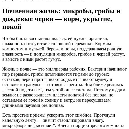
Почвенная жизнь: микробы, грибы и
дождевые черви — корм, укрытие,
покой
Чтобы биота восстанавливалась, ей нужны органика,
влажность и отсутствие сплошной перекопки. Кормим
компостом и мульчей, бережём поры, поддерживаем ровную
влажность — и популяции микробов, грибов и червей растут,
а вместе с ними растёт гумус.
Жизнь в почве — это миллиарды рабочих. Бактерии начинают
пир первыми, грибы дотягиваются гифами до грубых
остатков, черви протягивают ходы, втягивают мульчу и
оставляют гранулы — готовые агрегаты. Чем ближе режим к
„лесной подстилке“, тем устойчивее система. Поэтому щадим
землю: не разворачиваем пласты лопатой без повода, не
оставляем её голой к солнцу и ветру, не пересушиваем
длинными паузами без полива.
Есть простые приёмы ускорить этот симбиоз. Протянули
капельную ленту — значит стабилизировали влагу,
микрофлора не „засыпает“. Внесли порцию зрелого компоста