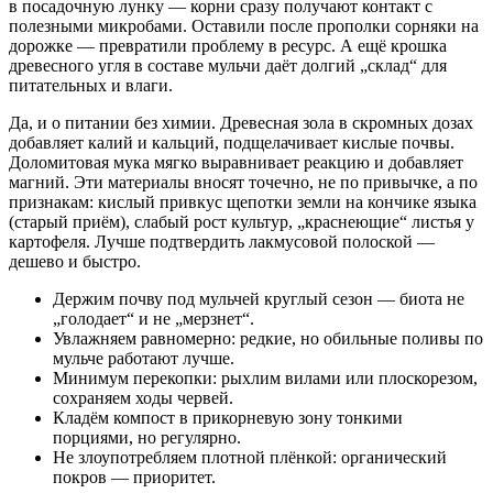
в посадочную лунку — корни сразу получают контакт с
полезными микробами. Оставили после прополки сорняки на
дорожке — превратили проблему в ресурс. А ещё крошка
древесного угля в составе мульчи даёт долгий „склад“ для
питательных и влаги.
Да, и о питании без химии. Древесная зола в скромных дозах
добавляет калий и кальций, подщелачивает кислые почвы.
Доломитовая мука мягко выравнивает реакцию и добавляет
магний. Эти материалы вносят точечно, не по привычке, а по
признакам: кислый привкус щепотки земли на кончике языка
(старый приём), слабый рост культур, „краснеющие“ листья у
картофеля. Лучше подтвердить лакмусовой полоской —
дешево и быстро.
Держим почву под мульчей круглый сезон — биота не
„голодает“ и не „мерзнет“.
Увлажняем равномерно: редкие, но обильные поливы по
мульче работают лучше.
Минимум перекопки: рыхлим вилами или плоскорезом,
сохраняем ходы червей.
Кладём компост в прикорневую зону тонкими
порциями, но регулярно.
Не злоупотребляем плотной плёнкой: органический
покров — приоритет.