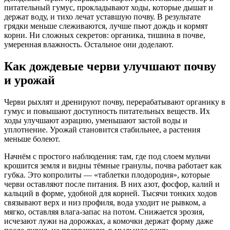
питательный гумус, прокладывают ходы, которые дышат и
держат воду, и тихо лечат уставшую почву. В результате
грядки меньше слеживаются, лучше пьют дождь и кормят
корни. Ни сложных секретов: органика, тишина в почве,
умеренная влажность. Остальное они доделают.
Как дождевые черви улучшают почву
и урожай
Черви рыхлят и дренируют почву, перерабатывают органику в
гумус и повышают доступность питательных веществ. Их
ходы улучшают аэрацию, уменьшают застой воды и
уплотнение. Урожай становится стабильнее, а растения
меньше болеют.
Начнём с простого наблюдения: там, где под слоем мульчи
крошится земля и видны тёмные гранулы, почва работает как
губка. Это копролиты — «таблетки плодородия», которые
черви оставляют после питания. В них азот, фосфор, калий и
кальций в форме, удобной для корней. Тысячи тонких ходов
связывают верх и низ профиля, вода уходит не рывком, а
мягко, оставляя влага‑запас на потом. Снижается эрозия,
исчезают лужи на дорожках, а комочки держат форму даже