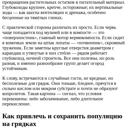
превращения растительных остатков в питательный материал.
Глубокоходы крупнее, крепче, осторожные; их вертикальные
ходы — как шахты вентиляции и дренажа, особенно
бесценные на тяжёлых глинах.
С практической стороны различать их просто. Если червь
чаще попадается под мульчей или в компосте — это
«поверхностник», главный мотор вермикомпоста. Если сидит
в комочках земли на штык лопаты — «почвенник», скромный
труженик. Если заметны круглые отверстия диаметром с
карандаш и утянутые в них стебли — рядом работает
глубокоход, ночной строитель. Все они полезны, но роль
разная, и именно разнообразие групп делает огород
устойчивым.
К слову, встречаются и случайные гости, не вредные, но
бесполезные для грядок. Они тоньше, бледнее, прячутся в
сильно кислом или мокром субстрате и почти не образуют
копролитов. Такая картина — сигнал, что условия
перекошены: либо заболачивание, либо длительное
перекисление.
Как привлечь и сохранить популяцию
на грядках