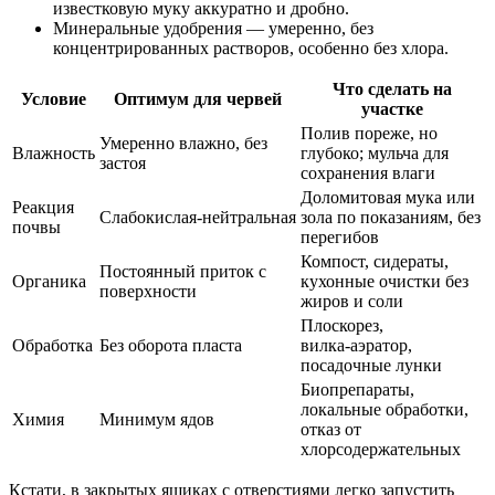
известковую муку аккуратно и дробно.
Минеральные удобрения — умеренно, без
концентрированных растворов, особенно без хлора.
Что сделать на
Условие
Оптимум для червей
участке
Полив пореже, но
Умеренно влажно, без
Влажность
глубоко; мульча для
застоя
сохранения влаги
Доломитовая мука или
Реакция
Слабокислая‑нейтральная
зола по показаниям, без
почвы
перегибов
Компост, сидераты,
Постоянный приток с
Органика
кухонные очистки без
поверхности
жиров и соли
Плоскорез,
Обработка
Без оборота пласта
вилка‑аэратор,
посадочные лунки
Биопрепараты,
локальные обработки,
Химия
Минимум ядов
отказ от
хлорсодержательных
Кстати, в закрытых ящиках с отверстиями легко запустить