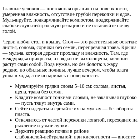
Главные условия — постоянная органика на поверхности,
умеренная влажность, отсутствие грубой перекопки и ядов.
Мульчируйте, подкармливайте компостом, поддерживайте
слабокислую‑нейтральную реакцию и не оставляйте почву
голой.
Черви любят стол и крышу. Стол — это растительные остатки:
листья, солома, сорняки без семян, перепревшая трава. Крыша
— мульча, которая держит прохладу и влажность. Там, где
междурядья прикрыты, а грядки не выхолощены, колонии
растут сами собой. Вода нужна, но без болота: в жару —
редкие, но обильные поливы, лучше вечером, чтобы влага
ушла в ходы, а не испарилась с поверхности.
Мульчируйте грядки слоем 5–10 см: солома, листья,
щепа, трава без семян.
Кладите компост тонкими слоями, не закапывая глубоко
— пусть тянут внутрь сами.
Сейте сидераты и срезайте их на мульчу — без оборота
пласта.
Откажитесь от частой перекопки лопатой, переходите на
рыхление и узкие лунки.
Держите реакцию почвы в районе
слабокислой‑нейтральной; при кислотности — вносите