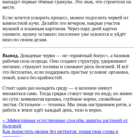
выпадут первые тёмные гранулы. Это знак, что строители на
месте.
Если хочется ускорить процесс, можно подселить червей из
компостной кучи. Делайте это вечером, накрыв участок
мульчей и влажным картоном. Через пару дней картон
снимите, мульчу оставьте; поселение уже освоится и уйдёт
вниз по своим делам.
Вывод.
Дождевые черви — не «приятный бонус», а базовая
рабочая сила огорода. Они создают структуру, удерживают
питание, страхуют поливы и снижают риск болезней. И всё
это бесплатно, если поддержать простые условия: органика,
покой, влага без крайностей.
Стоит один раз наладить среду — и колонии начнут
множиться сами. Тогда грядки станут чище по виду, но живее
по сути: комковатая крошка, глубокие корни, спокойные
листья. Остальное — техника. Мы лишь настраиваем ритм, а
работа в земле идёт каждый день, тихо и верно.
« Эффективные естественные способы защиты растений от
болезней
Как вырастить овощи без нитратов: пошаговая схема и
нюансы »