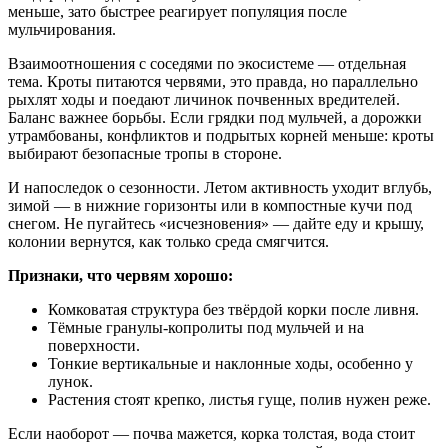
меньше, зато быстрее реагирует популяция после
мульчирования.
Взаимоотношения с соседями по экосистеме — отдельная
тема. Кроты питаются червями, это правда, но параллельно
рыхлят ходы и поедают личинок почвенных вредителей.
Баланс важнее борьбы. Если грядки под мульчей, а дорожки
утрамбованы, конфликтов и подрытых корней меньше: кроты
выбирают безопасные тропы в стороне.
И напоследок о сезонности. Летом активность уходит вглубь,
зимой — в нижние горизонты или в компостные кучи под
снегом. Не пугайтесь «исчезновения» — дайте еду и крышу,
колонии вернутся, как только среда смягчится.
Признаки, что червям хорошо:
Комковатая структура без твёрдой корки после ливня.
Тёмные гранулы‑копролиты под мульчей и на
поверхности.
Тонкие вертикальные и наклонные ходы, особенно у
лунок.
Растения стоят крепко, листья гуще, полив нужен реже.
Если наоборот — почва мажется, корка толстая, вода стоит