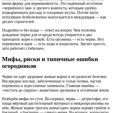
мини‑ферму для вермикомпоста. Это надёжный источник
«червячного чая» и зрелого компоста, которым удобно
подкармливать рассаду и плодовые кусты. Потом часть
популяции безболезненно выпускается в междурядья — как
десант строителей.
Подробно и без воды — ответ на вопрос Чем полезны
дождевые черви для огорода всегда упирается в два
принципа: корм и покой. Есть органика — есть черви. Нет
перекопки и ядов — есть ходы и копролиты. Звучит просто,
зато работает стабильно.
Мифы, риски и типичные ошибки
огородников
Черви не едят здоровые живые корни и не разносят болезни.
Им вредны кислые, заболоченные и голые почвы, частая
перекопка и агрессивные химикаты. Главная ошибка —
«чистота до скрипа»: выметание органики и оголённая земля.
Разберём мифы по сути. Во‑первых, червь — детритофаг, его
пища мёртвый растительный материал и микроорганизмы на
нём. Живые корни трогать невыгодно: корни кормят грибов и
бактерий, а бактерии — самого червя. Во‑вторых, копролиты