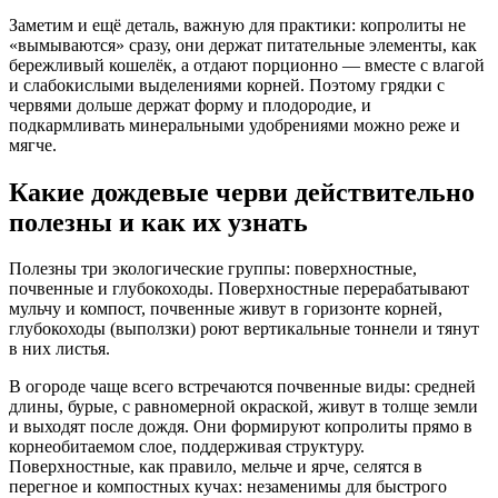
Заметим и ещё деталь, важную для практики: копролиты не
«вымываются» сразу, они держат питательные элементы, как
бережливый кошелёк, а отдают порционно — вместе с влагой
и слабокислыми выделениями корней. Поэтому грядки с
червями дольше держат форму и плодородие, и
подкармливать минеральными удобрениями можно реже и
мягче.
Какие дождевые черви действительно
полезны и как их узнать
Полезны три экологические группы: поверхностные,
почвенные и глубокоходы. Поверхностные перерабатывают
мульчу и компост, почвенные живут в горизонте корней,
глубокоходы (выползки) роют вертикальные тоннели и тянут
в них листья.
В огороде чаще всего встречаются почвенные виды: средней
длины, бурые, с равномерной окраской, живут в толще земли
и выходят после дождя. Они формируют копролиты прямо в
корнеобитаемом слое, поддерживая структуру.
Поверхностные, как правило, мельче и ярче, селятся в
перегное и компостных кучах: незаменимы для быстрого