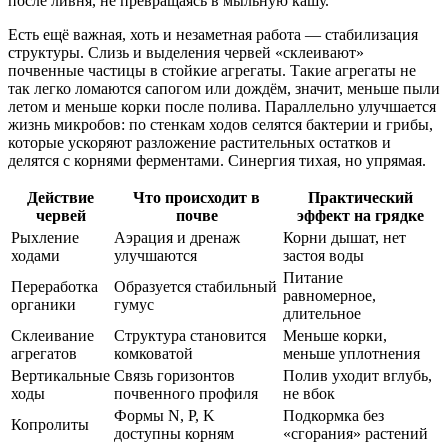
после ливня, не превращаясь в мыльную кашу.
Есть ещё важная, хоть и незаметная работа — стабилизация
структуры. Слизь и выделения червей «склеивают»
почвенные частицы в стойкие агрегаты. Такие агрегаты не
так легко ломаются сапогом или дождём, значит, меньше пыли
летом и меньше корки после полива. Параллельно улучшается
жизнь микробов: по стенкам ходов селятся бактерии и грибы,
которые ускоряют разложение растительных остатков и
делятся с корнями ферментами. Синергия тихая, но упрямая.
Действие
Что происходит в
Практический
червей
почве
эффект на грядке
Рыхление
Аэрация и дренаж
Корни дышат, нет
ходами
улучшаются
застоя воды
Питание
Переработка
Образуется стабильный
равномерное,
органики
гумус
длительное
Склеивание
Структура становится
Меньше корки,
агрегатов
комковатой
меньше уплотнения
Вертикальные
Связь горизонтов
Полив уходит вглубь,
ходы
почвенного профиля
не вбок
Формы N, P, K
Подкормка без
Копролиты
доступны корням
«сгорания» растений