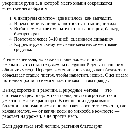
уверенная рутина, в которой место химии сокращается
естественным образом.
Фиксируем симптом: где началось, как выглядит.
Ищем причину: полив, плотность, питание, погода.
Выбираем мягкое вмешательство: санитария, барьер,
биопрепарат.
Повторяем через 5–10 дней, оцениваем динамику.
Корректируем схему, не смешиваем несовместимые
средства.
И ещё маленькая, но важная проверка: если после
вмешательства стало «хуже» на следующий день, не спешим
обвинять метод. Нередко растение «перекладывает бюджет» и
сбрасывает старые листья, чтобы нарастить новые. Оцениваем
по точкам роста и свежим пластинкам — там правда.
Вывод короткий и рабочий. Природные методы — это
система из трёх опор: живая почва, чистая агротехника и
уместные мягкие растворы. В связке они сдерживают
болезни, экономят время и не мешают экосистеме участка, где
каждая мелочь — от капли росы до микроба в компосте —
работает на урожай, а не против него.
Если держаться этой логики, растения благодарят