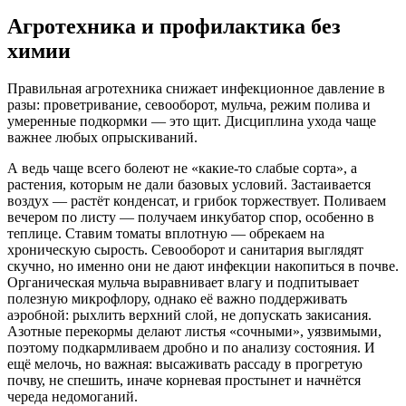
Агротехника и профилактика без
химии
Правильная агротехника снижает инфекционное давление в
разы: проветривание, севооборот, мульча, режим полива и
умеренные подкормки — это щит. Дисциплина ухода чаще
важнее любых опрыскиваний.
А ведь чаще всего болеют не «какие-то слабые сорта», а
растения, которым не дали базовых условий. Застаивается
воздух — растёт конденсат, и грибок торжествует. Поливаем
вечером по листу — получаем инкубатор спор, особенно в
теплице. Ставим томаты вплотную — обрекаем на
хроническую сырость. Севооборот и санитария выглядят
скучно, но именно они не дают инфекции накопиться в почве.
Органическая мульча выравнивает влагу и подпитывает
полезную микрофлору, однако её важно поддерживать
аэробной: рыхлить верхний слой, не допускать закисания.
Азотные перекормы делают листья «сочными», уязвимыми,
поэтому подкармливаем дробно и по анализу состояния. И
ещё мелочь, но важная: высаживать рассаду в прогретую
почву, не спешить, иначе корневая простынет и начнётся
череда недомоганий.