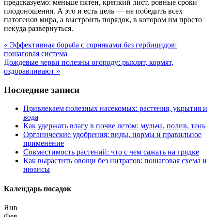
предсказуемо: меньше пятен, крепкий лист, ровные сроки
плодоношения. А это и есть цель — не победить всех
патогенов мира, а выстроить порядок, в котором им просто
некуда развернуться.
« Эффективная борьба с сорняками без гербицидов:
пошаговая система
Дождевые черви полезны огороду: рыхлят, кормят,
оздоравливают »
Последние записи
Привлекаем полезных насекомых: растения, укрытия и
вода
Как удержать влагу в почве летом: мульча, полив, тень
Органические удобрения: виды, нормы и правильное
применение
Совместимость растений: что с чем сажать на грядке
Как вырастить овощи без нитратов: пошаговая схема и
нюансы
Календарь посадок
Янв
Фев