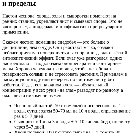
и пределы
Настои чеснока, хвоща, золы и сыворотки помогают на
ранних стадиях, укрепляют лист и смывают споры. Это не
«лекарства», а поддержка и профилактика при регулярном
применении.
Скажем честно: домашние снадобья — это больше о
дисциплине, чем о чуде. Они работают мягко, создают
неблагоприятную поверхность для спор, иногда дают лёгкий
антисептический эффект. Если очаг уже разгорелся, одних
настоев мало — подключаем биопрепараты и санитарные
меры. Хорошо чередовать составы, чтобы не забивать
поверхность солями и не стрессовать растения. Применяем в
пасмурную погоду или вечером, по чистому листу, без
избытка. И да, тест на одном кусте — обязательный:
концентрации у всех руки «на глаз» разводят по-разному, а
ожог листа никому не нужен.
Чесночный настой: 50 г измельчённого чеснока на 1 л
воды, сутки; затем 50–70 мл на 10 л воды, опрыскивание
раз в 5–7 дней.
Сыворотка: 1 л на 3 л воды + 5–10 капель йода, по листу
через 5–7 дней.
Хвощ полевой: 100 г сухого сырья на 1 л, томить 30