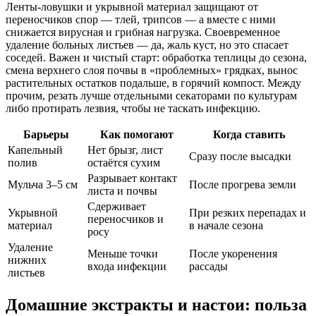
Ленты-ловушки и укрывной материал защищают от
переносчиков спор — тлей, трипсов — а вместе с ними
снижается вирусная и грибная нагрузка. Своевременное
удаление больных листьев — да, жаль куст, но это спасает
соседей. Важен и чистый старт: обработка теплицы до сезона,
смена верхнего слоя почвы в «проблемных» грядках, вынос
растительных остатков подальше, в горячий компост. Между
прочим, резать лучше отдельными секаторами по культурам
либо протирать лезвия, чтобы не таскать инфекцию.
Барьеры
Как помогают
Когда ставить
Капельный
Нет брызг, лист
Сразу после высадки
полив
остаётся сухим
Разрывает контакт
Мульча 3–5 см
После прогрева земли
листа и почвы
Сдерживает
Укрывной
При резких перепадах и
переносчиков и
материал
в начале сезона
росу
Удаление
Меньше точки
После укоренения
нижних
входа инфекции
рассады
листьев
Домашние экстракты и настои: польза