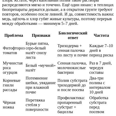
хлора. Кстати, через капельный полив такие растворы
распределяются мягко и точечно. Ещё один нюанс: в теплицах
биопрепараты держатся дольше, а в открытом грунте требуют
повторов, особенно после ливней. И да, совместимость важна:
медь, щёлочь и хлор губят живые культуры, поэтому перерыв
между обработками — минимум 5–7 дней.
Биологический
Проблема
Признаки
Частота
ответ
Бурые пятна,
Триходерма +
Каждые 7–10
Фитофтороз
серо-белый
сенная палочка
дней в
томатов
налёт снизу
по листу и почве
период риска
листа
Мучнистая
Сенная палочка,
Раз в 7 дней,
Белый «мучной»
роса
молочнокислые
чередуя
налёт
огурцов
бактерии
составы
Потемнение
Два-три
Корневые
Полив субстрата
шейки, увядание
полива с
гнили
триходермой до
при влажной
интервалом
рассады
и после посева
почве
10 дней
Профилактика:
Обработка
Перетяжка
Чёрная
пропаренный
субстрата
стебля у
ножка
субстрат +
перед
поверхности
бациллы
посевом