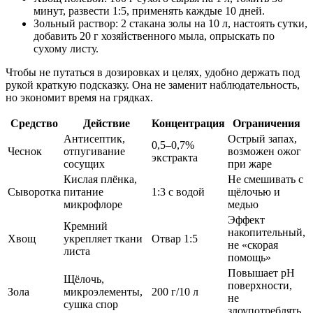
минут, развести 1:5, применять каждые 10 дней.
Зольный раствор: 2 стакана золы на 10 л, настоять сутки,
добавить 20 г хозяйственного мыла, опрыскать по
сухому листу.
Чтобы не путаться в дозировках и целях, удобно держать под
рукой краткую подсказку. Она не заменит наблюдательность,
но экономит время на грядках.
Средство
Действие
Концентрация
Ограничения
Антисептик,
Острый запах,
0,5–0,7%
Чеснок
отпугивание
возможен ожог
экстракта
сосущих
при жаре
Кислая плёнка,
Не смешивать с
Сыворотка
питание
1:3 с водой
щёлочью и
микрофлоре
медью
Эффект
Кремний
накопительный,
Хвощ
укрепляет ткани
Отвар 1:5
не «скорая
листа
помощь»
Повышает pH
Щёлочь,
поверхности,
Зола
микроэлементы,
200 г/10 л
не
сушка спор
злоупотреблять