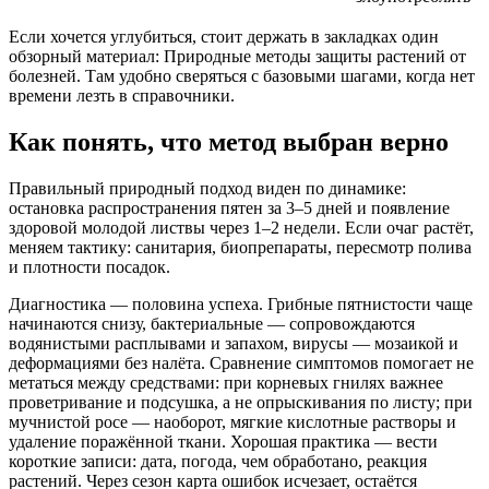
Если хочется углубиться, стоит держать в закладках один
обзорный материал: Природные методы защиты растений от
болезней. Там удобно сверяться с базовыми шагами, когда нет
времени лезть в справочники.
Как понять, что метод выбран верно
Правильный природный подход виден по динамике:
остановка распространения пятен за 3–5 дней и появление
здоровой молодой листвы через 1–2 недели. Если очаг растёт,
меняем тактику: санитария, биопрепараты, пересмотр полива
и плотности посадок.
Диагностика — половина успеха. Грибные пятнистости чаще
начинаются снизу, бактериальные — сопровождаются
водянистыми расплывами и запахом, вирусы — мозаикой и
деформациями без налёта. Сравнение симптомов помогает не
метаться между средствами: при корневых гнилях важнее
проветривание и подсушка, а не опрыскивания по листу; при
мучнистой росе — наоборот, мягкие кислотные растворы и
удаление поражённой ткани. Хорошая практика — вести
короткие записи: дата, погода, чем обработано, реакция
растений. Через сезон карта ошибок исчезает, остаётся