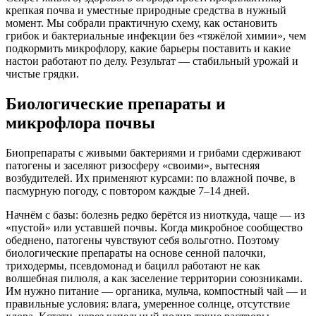
крепкая почва и уместные природные средства в нужный
момент. Мы собрали практичную схему, как остановить
грибок и бактериальные инфекции без «тяжёлой химии», чем
подкормить микрофлору, какие барьеры поставить и какие
настои работают по делу. Результат — стабильный урожай и
чистые грядки.
Биологические препараты и
микрофлора почвы
Биопрепараты с живыми бактериями и грибами сдерживают
патогены и заселяют ризосферу «своими», вытесняя
возбудителей. Их применяют курсами: по влажной почве, в
пасмурную погоду, с повтором каждые 7–14 дней.
Начнём с базы: болезнь редко берётся из ниоткуда, чаще — из
«пустой» или уставшей почвы. Когда микробное сообщество
обеднено, патогены чувствуют себя вольготно. Поэтому
биологические препараты на основе сенной палочки,
триходермы, псевдомонад и бацилл работают не как
волшебная пилюля, а как заселение территории союзниками.
Им нужно питание — органика, мульча, компостный чай — и
правильные условия: влага, умеренное солнце, отсутствие